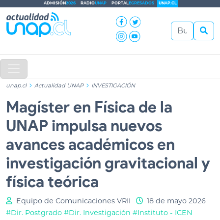
ADMISIÓN
2026
RADIO
UNAP
PORTAL
EGRESADOS
UNAP.CL
unap.cl
Actualidad UNAP
INVESTIGACIÓN
Magíster en Física de la
UNAP impulsa nuevos
avances académicos en
investigación gravitacional y
física teórica
Equipo de Comunicaciones VRII
18 de mayo 2026
#Dir. Postgrado
#Dir. Investigación
#Instituto - ICEN