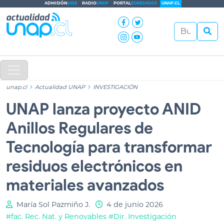
ADMISIÓN
2026
RADIO
UNAP
PORTAL
EGRESADOS
UNAP.CL
unap.cl
Actualidad UNAP
INVESTIGACIÓN
UNAP lanza proyecto ANID
Anillos Regulares de
Tecnología para transformar
residuos electrónicos en
materiales avanzados
María Sol Pazmiño J.
4 de junio 2026
#fac. Rec. Nat. y Renovables
#Dir. Investigación