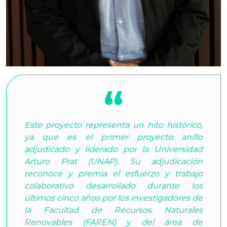
Este proyecto representa un hito histórico,
ya que es el primer proyecto anillo
adjudicado y liderado por la Universidad
Arturo Prat (UNAP). Su adjudicación
reconoce y premia el esfuerzo y trabajo
colaborativo desarrollado durante los
últimos cinco años por los investigadores de
la Facultad de Recursos Naturales
Renovables (FAREN) y del área de