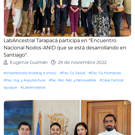
LabAncestral Tarapacá participa en “Encuentro
Nacional Nodos-ANID que se está desarrollando en
Santiago”
.
Eugenia Guzmán
29 de noviembre 2022
#Vicerrectoría Investig. e Innov.
#Fac. Cs. Salud
#Fac. Cs. Humanas
#Fac. Ing. y Arquitectura
#fac. Rec. Nat. y Renovables
#Casa Central
Iquique
#LabAncestral