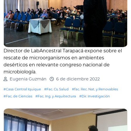
Director de LabAncestral Tarapacá expone sobre el
rescate de microorganismos en ambientes
desérticos en relevante congreso nacional de
microbiología
.
Eugenia Guzmán
6 de diciembre 2022
#Casa Central Iquique
#Fac. Cs. Salud
#fac. Rec. Nat. y Renovables
#Fac. de Ciencias
#Fac. Ing. y Arquitectura
#Dir. Investigación