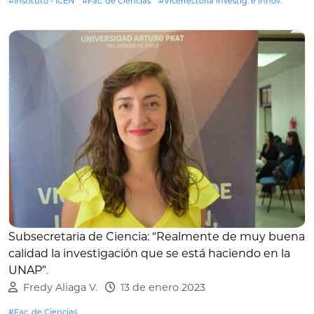
#Instituto - ICEN
#Fac. de Ciencias
#Vicerrectoría Investig. e Innov.
Subsecretaria de Ciencia: “Realmente de muy buena
calidad la investigación que se está haciendo en la
UNAP”
.
Fredy Aliaga V.
13 de enero 2023
#Fac. de Ciencias