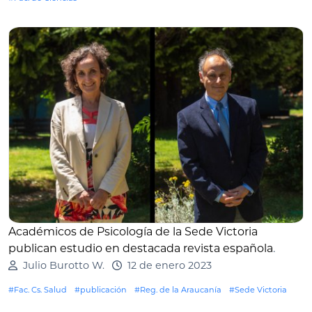
Académicos de Psicología de la Sede Victoria
publican estudio en destacada revista española
.
Julio Burotto W.
12 de enero 2023
#Fac. Cs. Salud
#publicación
#Reg. de la Araucanía
#Sede Victoria