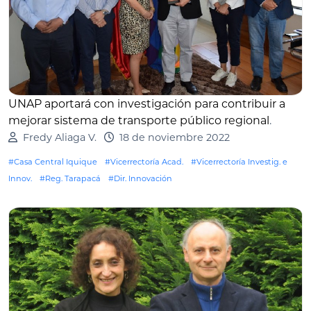
UNAP aportará con investigación para contribuir a
mejorar sistema de transporte público regional
.
Fredy Aliaga V.
18 de noviembre 2022
#Casa Central Iquique
#Vicerrectoría Acad.
#Vicerrectoría Investig. e
Innov.
#Reg. Tarapacá
#Dir. Innovación