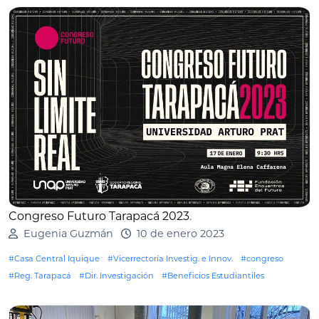
Congreso Futuro Tarapacá 2023
.
Eugenia Guzmán
10 de enero 2023
#Casa Central Iquique
#Vicerrectoría Investig. e Innov.
#congreso
#Reg. Tarapacá
#Dir. Investigación
#Beneficios Estudiantiles