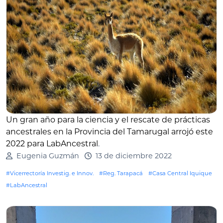
Un gran año para la ciencia y el rescate de prácticas
ancestrales en la Provincia del Tamarugal arrojó este
2022 para LabAncestral
.
Eugenia Guzmán
13 de diciembre 2022
#Vicerrectoría Investig. e Innov.
#Reg. Tarapacá
#Casa Central Iquique
#LabAncestral