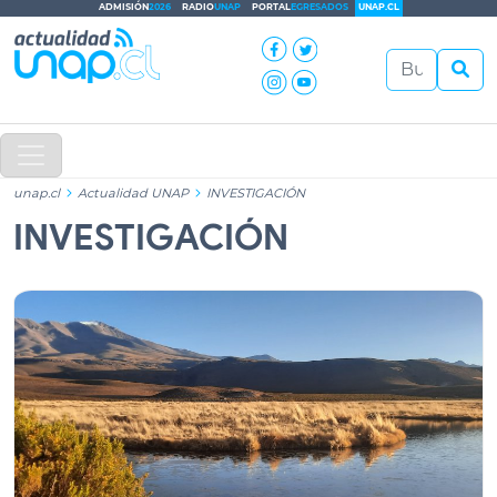
ADMISIÓN
2026
RADIO
UNAP
PORTAL
EGRESADOS
UNAP.CL
unap.cl
Actualidad UNAP
INVESTIGACIÓN
INVESTIGACIÓN