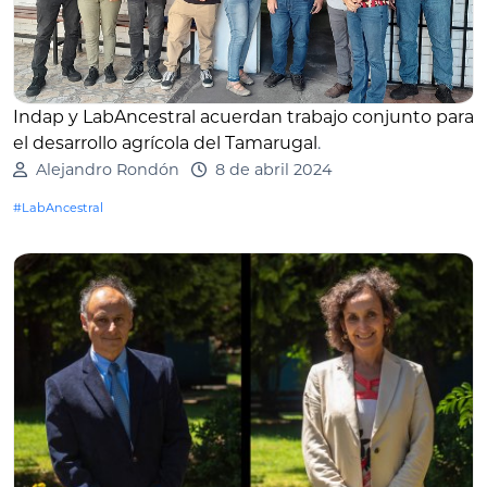
Indap y LabAncestral acuerdan trabajo conjunto para
el desarrollo agrícola del Tamarugal
.
Alejandro Rondón
8 de abril 2024
#LabAncestral