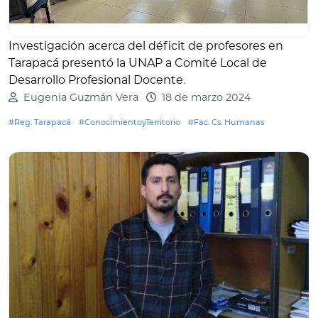
Investigación acerca del déficit de profesores en
Tarapacá presentó la UNAP a Comité Local de
Desarrollo Profesional Docente
.
Eugenia Guzmán Vera
18 de marzo 2024
#Reg. Tarapacá
#ConocimientoyTerritorio
#Fac. Cs. Humanas