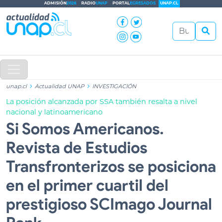
ADMISIÓN
2026
RADIO
UNAP
PORTAL
EGRESADOS
UNAP.CL
unap.cl
Actualidad UNAP
INVESTIGACIÓN
La posición alcanzada por SSA también resalta a nivel
nacional y latinoamericano
Si Somos Americanos.
Revista de Estudios
Transfronterizos se posiciona
en el primer cuartil del
prestigioso SCImago Journal