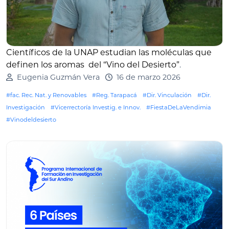
Científicos de la UNAP estudian las moléculas que
definen los aromas del “Vino del Desierto”
.
Eugenia Guzmán Vera
16 de marzo 2026
#fac. Rec. Nat. y Renovables
#Reg. Tarapacá
#Dir. Vinculación
#Dir.
Investigación
#Vicerrectoría Investig. e Innov.
#FiestaDeLaVendimia
#Vinodeldesierto