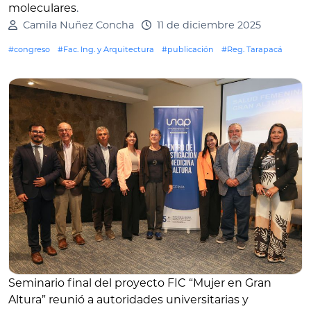
moleculares
.
Camila Nuñez Concha
11 de diciembre 2025
#congreso
#Fac. Ing. y Arquitectura
#publicación
#Reg. Tarapacá
Seminario final del proyecto FIC “Mujer en Gran
Altura” reunió a autoridades universitarias y