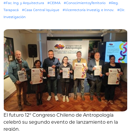
#Fac. Ing. y Arquitectura
#CEIMA
#ConocimientoyTerritorio
#Reg.
Tarapacá
#Casa Central Iquique
#Vicerrectoría Investig. e Innov.
#Dir.
Investigación
El futuro 12° Congreso Chileno de Antropología
celebró su segundo evento de lanzamiento en la
región
.