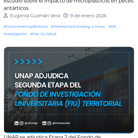
estudio sobre el impacto de microplásticos en peces
antárticos
.
Eugenia Guzmán Vera
9 de enero 2026
#ConocimientoyTerritorio
#Vicerrectoría Investig. e Innov.
#Dir.
Investigación
#Fac. Cs. Salud
UNAP se adjudica Etapa 2 del Fondo de