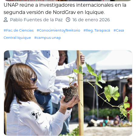
UNAP reúne a investigadores internacionales en la
segunda versión de NordGrav en Iquique
.
Pablo Fuentes de la Paz
16 de enero 2026
#Fac. de Ciencias
#ConocimientoyTerritorio
#Reg. Tarapacá
#Casa
Central Iquique
#campus unap