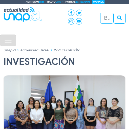
ADMISIÓN
2026
RADIO
UNAP
PORTAL
EGRESADOS
UNAP.CL
unap.cl
Actualidad UNAP
INVESTIGACIÓN
INVESTIGACIÓN