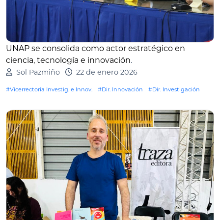
UNAP se consolida como actor estratégico en
ciencia, tecnología e innovación
.
Sol Pazmiño
22 de enero 2026
#Vicerrectoría Investig. e Innov.
#Dir. Innovación
#Dir. Investigación