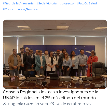
#Reg. de la Araucanía
#Sede Victoria
#proyecto
#Fac. Cs. Salud
#ConocimientoyTerritorio
Consejo Regional destaca a investigadores de la
UNAP incluidos en el 2% más citado del mundo
.
Eugenia Guzmán Vera
30 de octubre 2025