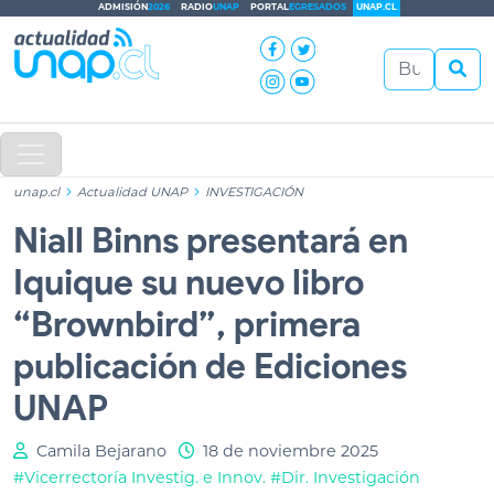
ADMISIÓN
2026
RADIO
UNAP
PORTAL
EGRESADOS
UNAP.CL
unap.cl
Actualidad UNAP
INVESTIGACIÓN
Niall Binns presentará en
Iquique su nuevo libro
“Brownbird”, primera
publicación de Ediciones
UNAP
Camila Bejarano
18 de noviembre 2025
#Vicerrectoría Investig. e Innov.
#Dir. Investigación