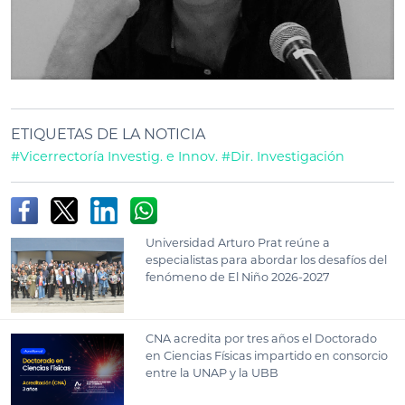
ETIQUETAS DE LA NOTICIA
#Vicerrectoría Investig. e Innov.
#Dir. Investigación
Universidad Arturo Prat reúne a
especialistas para abordar los desafíos del
fenómeno de El Niño 2026-2027
CNA acredita por tres años el Doctorado
en Ciencias Físicas impartido en consorcio
entre la UNAP y la UBB