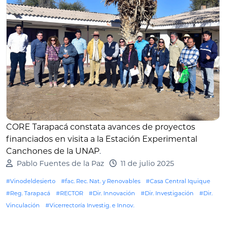
CORE Tarapacá constata avances de proyectos
financiados en visita a la Estación Experimental
Canchones de la UNAP
.
Pablo Fuentes de la Paz
11 de julio 2025
#Vinodeldesierto
#fac. Rec. Nat. y Renovables
#Casa Central Iquique
#Reg. Tarapacá
#RECTOR
#Dir. Innovación
#Dir. Investigación
#Dir.
Vinculación
#Vicerrectoría Investig. e Innov.