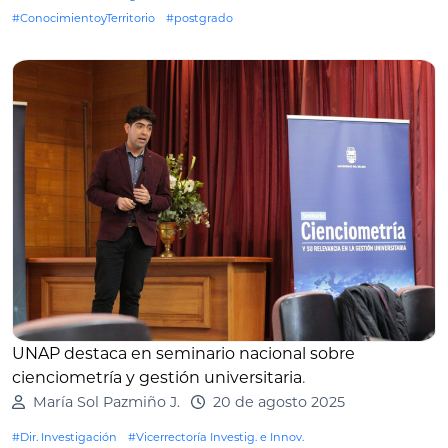
#ConocimientoyTerritorio
#postgrado
UNAP destaca en seminario nacional sobre
cienciometría y gestión universitaria
.
María Sol Pazmiño J.
20 de agosto 2025
#Dir. Investigación
#Vicerrectoría Investig. e Innov.