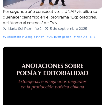
Por segundo año consecutivo, la UNAP visibiliza su
quehacer científico en el programa "Exploradores,
del átomo al cosmos" de TVN
.
María Sol Pazmiño J.
5 de septiembre 2025
#Vicerrectoría Investig. e Innov.
#Dir. Investigación
#Instituto - INTE