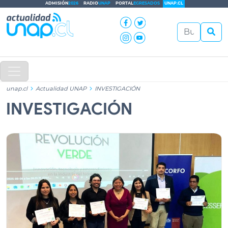
ADMISIÓN
2026
RADIO
UNAP
PORTAL
EGRESADOS
UNAP.CL
unap.cl
Actualidad UNAP
INVESTIGACIÓN
INVESTIGACIÓN