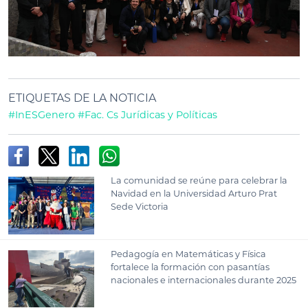
ETIQUETAS DE LA NOTICIA
#InESGenero
#Fac. Cs Jurídicas y Políticas
La comunidad se reúne para celebrar la
Navidad en la Universidad Arturo Prat
Sede Victoria
Pedagogía en Matemáticas y Física
fortalece la formación con pasantías
nacionales e internacionales durante 2025