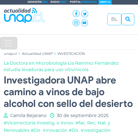
ADMISIÓN
2026
RADIO
UNAP
PORTAL
EGRESADOS
UNAP.CL
unap.cl
Actualidad UNAP
INVESTIGACIÓN
La Doctora en Microbiología Lía Ramírez Fernández
estudia levaduras para uso vitivinícola
Investigadora UNAP abre
camino a vinos de bajo
alcohol con sello del desierto
Camila Bejarano
30 de septiembre 2025
#Vicerrectoría Investig. e Innov.
#fac. Rec. Nat. y
Renovables
#Dir. Innovación
#Dir. Investigación