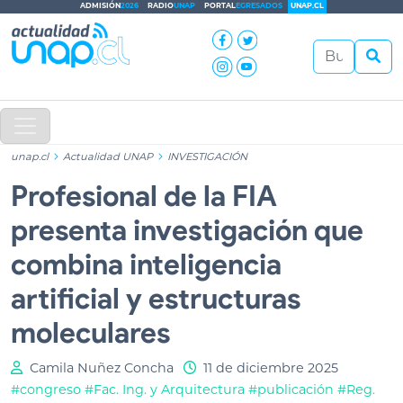
ADMISIÓN
2026
RADIO
UNAP
PORTAL
EGRESADOS
UNAP.CL
unap.cl
Actualidad UNAP
INVESTIGACIÓN
Profesional de la FIA
presenta investigación que
combina inteligencia
artificial y estructuras
moleculares
Camila Nuñez Concha
11 de diciembre 2025
#congreso
#Fac. Ing. y Arquitectura
#publicación
#Reg.