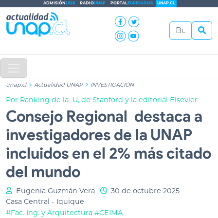
ADMISIÓN
2026
RADIO
UNAP
PORTAL
EGRESADOS
UNAP.CL
unap.cl
Actualidad UNAP
INVESTIGACIÓN
Por Ranking de la U, de Stanford y la editorial Elsevier
Consejo Regional destaca a
investigadores de la UNAP
incluidos en el 2% más citado
del mundo
Eugenia Guzmán Vera
30 de octubre 2025
Casa Central - Iquique
#Fac. Ing. y Arquitectura
#CEIMA