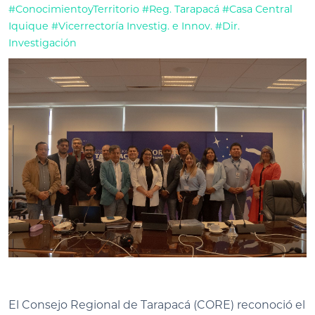
#ConocimientoyTerritorio
#Reg. Tarapacá
#Casa Central
Iquique
#Vicerrectoría Investig. e Innov.
#Dir.
Investigación
El Consejo Regional de Tarapacá (CORE) reconoció el