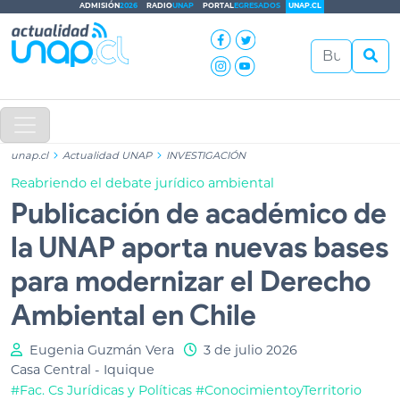
ADMISIÓN
2026
RADIO
UNAP
PORTAL
EGRESADOS
UNAP.CL
unap.cl
Actualidad UNAP
INVESTIGACIÓN
Reabriendo el debate jurídico ambiental
Publicación de académico de
la UNAP aporta nuevas bases
para modernizar el Derecho
Ambiental en Chile
Eugenia Guzmán Vera
3 de julio 2026
Casa Central - Iquique
#Fac. Cs Jurídicas y Políticas
#ConocimientoyTerritorio