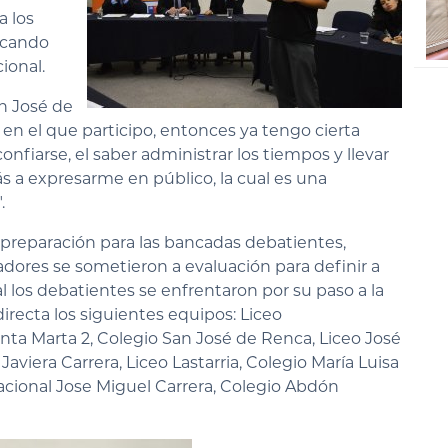
a los
scando
ional.
n José de
 en el que participo, entonces ya tengo cierta
nfiarse, el saber administrar los tiempos y llevar
 a expresarme en público, la cual es una
.
 preparación para las bancadas debatientes,
adores se sometieron a evaluación para definir a
al los debatientes se enfrentaron por su paso a la
directa los siguientes equipos:
Liceo
nta Marta 2,
Colegio San José de Renca,
Liceo José
 Javiera Carrera,
Liceo Lastarria,
Colegio María Luisa
acional Jose Miguel Carrera,
Colegio Abdón