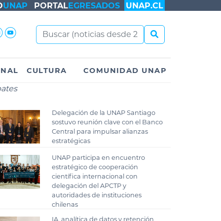
O
UNAP
PORTAL
EGRESADOS
UNAP.CL
ONAL
CULTURA
COMUNIDAD UNAP
bates
Delegación de la UNAP Santiago
sostuvo reunión clave con el Banco
Central para impulsar alianzas
estratégicas
UNAP participa en encuentro
estratégico de cooperación
científica internacional con
delegación del APCTP y
autoridades de instituciones
chilenas
IA, analítica de datos y retención