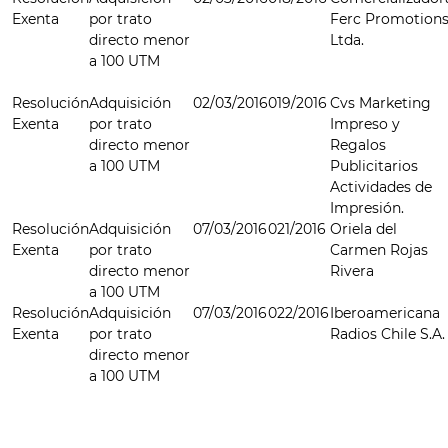
Exenta
por trato
Ferc Promotion
directo menor
Ltda.
a 100 UTM
Resolución
Adquisición
02/03/2016
019/2016
Cvs Marketing
Exenta
por trato
Impreso y
directo menor
Regalos
a 100 UTM
Publicitarios
Actividades de
Impresión.
Resolución
Adquisición
07/03/2016
021/2016
Oriela del
Exenta
por trato
Carmen Rojas
directo menor
Rivera
a 100 UTM
Resolución
Adquisición
07/03/2016
022/2016
Iberoamericana
Exenta
por trato
Radios Chile S.A.
directo menor
a 100 UTM