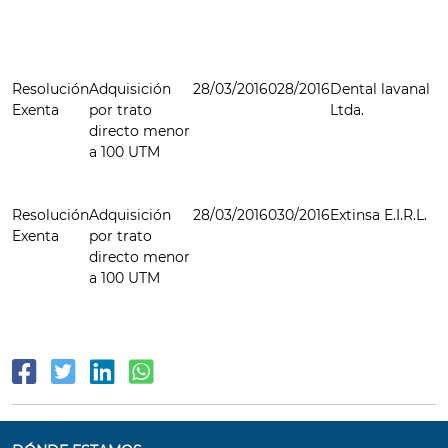
Resolución
Adquisición
28/03/2016
028/2016
Dental lavanal
Exenta
por trato
Ltda.
directo menor
a 100 UTM
Resolución
Adquisición
28/03/2016
030/2016
Extinsa E.I.R.L.
Exenta
por trato
directo menor
a 100 UTM