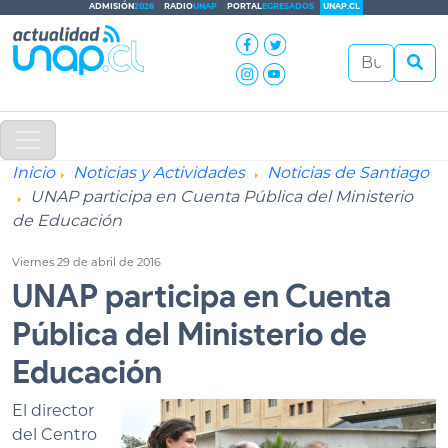
ADMISIÓN
2026
RADIO
UNAP
PORTAL
EGRESADOS
UNAP.CL
Inicio
Noticias y Actividades
Noticias de Santiago
UNAP participa en Cuenta Pública del Ministerio
de Educación
Viernes 29 de abril de 2016
UNAP participa en Cuenta
Pública del Ministerio de
Educación
El di
rector
del Centro