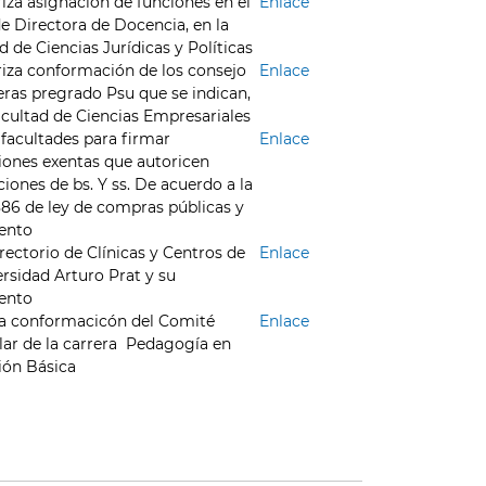
iza asignación de funciones en el
Enlace
e Directora de Docencia, en la
d de Ciencias Jurídicas y Políticas
iza conformación de los consejo
Enlace
eras pregrado Psu que se indican,
acultad de Ciencias Empresariales
facultades para firmar
Enlace
iones exentas que autoricen
ciones de bs. Y ss. De acuerdo a la
886 de ley de compras públicas y
ento
rectorio de Clínicas y Centros de
Enlace
ersidad Arturo Prat y su
ento
a conformacicón del Comité
Enlace
lar de la carrera Pedagogía en
ión Básica