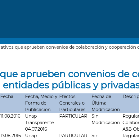
ativos que aprueben convenios de colaboración y cooperación co
 que aprueben convenios de c
 entidades públicas y privada
Fecha
Fecha, Medio y
Efectos
Fecha de
Descri
Forma de
Generales o
Última
Publicación
Particulares
Modificación
11.08.2016
Unap
PARTICULAR
Sin
Regular
Transparente
Modificación
Colabor
04.07.2016
A&B Obra
17.08.2016
Unap
PARTICULAR
Sin
Regular