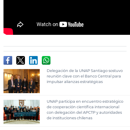
Delegación de la UNAP Santiago sostuvo
reunión clave con el Banco Central para
impulsar alianzas estratégicas
UNAP participa en encuentro estratégico
de cooperación científica internacional
con delegación del APCTP y autoridades
de instituciones chilenas