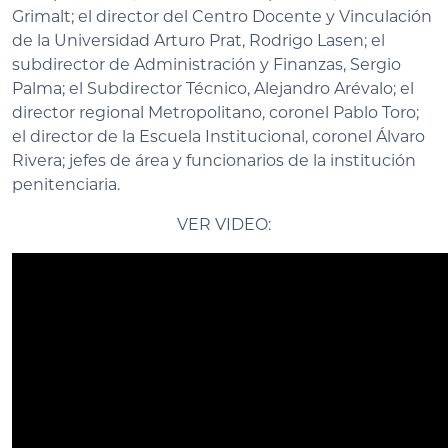
Grimalt; el director del Centro Docente y Vinculación
de la Universidad Arturo Prat, Rodrigo Lasen; el
subdirector de Administración y Finanzas, Sergio
Palma; el Subdirector Técnico, Alejandro Arévalo; el
director regional Metropolitano, coronel Pablo Toro;
el director de la Escuela Institucional, coronel Álvaro
Rivera; jefes de área y funcionarios de la institución
penitenciaria.
VER VIDEO: