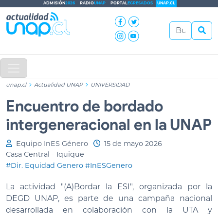
ADMISIÓN
2026
RADIO
UNAP
PORTAL
EGRESADOS
UNAP.CL
unap.cl
Actualidad UNAP
UNIVERSIDAD
Encuentro de bordado
intergeneracional en la UNAP
Equipo InES Género
15 de mayo 2026
Casa Central - Iquique
#Dir. Equidad Genero
#InESGenero
La actividad "(A)Bordar la ESI", organizada por la
DEGD UNAP, es parte de una campaña nacional
desarrollada en colaboración con la UTA y