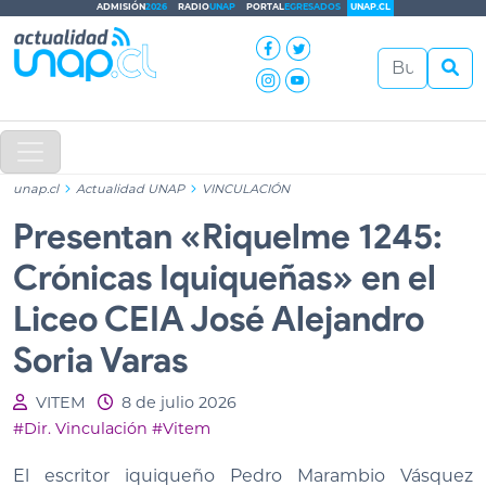
ADMISIÓN
2026
RADIO
UNAP
PORTAL
EGRESADOS
UNAP.CL
unap.cl
Actualidad UNAP
VINCULACIÓN
Presentan «Riquelme 1245:
Crónicas Iquiqueñas» en el
Liceo CEIA José Alejandro
Soria Varas
VITEM
8 de julio 2026
#Dir. Vinculación
#Vitem
El escritor iquiqueño Pedro Marambio Vásquez