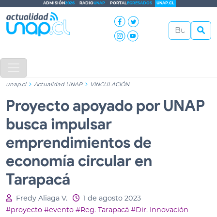
ADMISIÓN
2026
RADIO
UNAP
PORTAL
EGRESADOS
UNAP.CL
unap.cl
Actualidad UNAP
VINCULACIÓN
Proyecto apoyado por UNAP
busca impulsar
emprendimientos de
economía circular en
Tarapacá
Fredy Aliaga V.
1 de agosto 2023
#proyecto
#evento
#Reg. Tarapacá
#Dir. Innovación