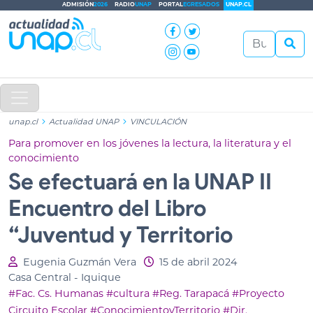
ADMISIÓN
2026
RADIO
UNAP
PORTAL
EGRESADOS
UNAP.CL
unap.cl
Actualidad UNAP
VINCULACIÓN
Para promover en los jóvenes la lectura, la literatura y el
conocimiento
Se efectuará en la UNAP II
Encuentro del Libro
“Juventud y Territorio
Eugenia Guzmán Vera
15 de abril 2024
Casa Central - Iquique
#Fac. Cs. Humanas
#cultura
#Reg. Tarapacá
#Proyecto
Circuito Escolar
#ConocimientoyTerritorio
#Dir.