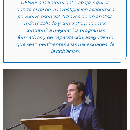
CENSE o la Seremi del Trabajo. Aquí es
donde el rol de la investigación académica
se vuelve esencial. A través de un análisis
más detallado y concreto, podemos
contribuir a mejorar los programas
formativos y de capacitación, asegurando
que sean pertinentes a las necesidades de
la población.