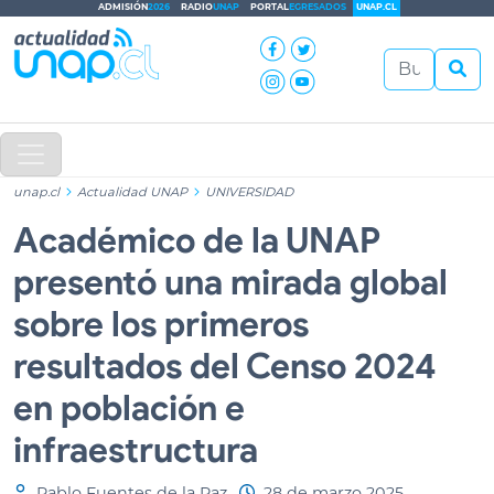
ADMISIÓN
2026
RADIO
UNAP
PORTAL
EGRESADOS
UNAP.CL
unap.cl
Actualidad UNAP
UNIVERSIDAD
Académico de la UNAP
presentó una mirada global
sobre los primeros
resultados del Censo 2024
en población e
infraestructura
Pablo Fuentes de la Paz
28 de marzo 2025