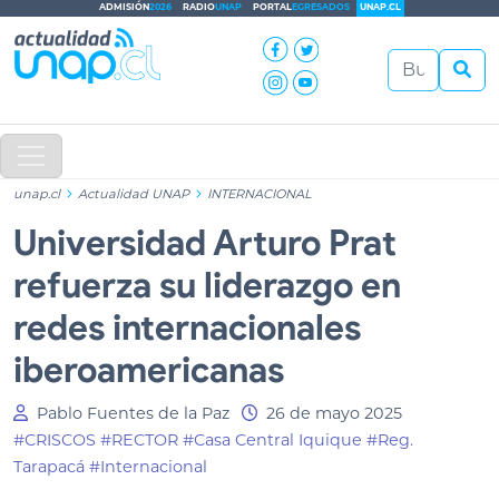
ADMISIÓN
2026
RADIO
UNAP
PORTAL
EGRESADOS
UNAP.CL
unap.cl
Actualidad UNAP
INTERNACIONAL
Universidad Arturo Prat
refuerza su liderazgo en
redes internacionales
iberoamericanas
Pablo Fuentes de la Paz
26 de mayo 2025
#CRISCOS
#RECTOR
#Casa Central Iquique
#Reg.
Tarapacá
#Internacional