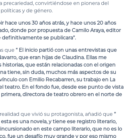
a precariedad, convirtiéndose en pionera del
políticas y de género.
ir hace unos 30 años atrás, y hace unos 20 años
do, donde por propuesta de Camilo Araya, editor
 definitivamente se publicara”.
ras que
“ El inicio partió con unas entrevistas que
avarro, que eran hijas de Claudina. Ellas me
 historias, que están relacionadas con el origen
dina tiene, sin duda, muchos más aspectos de su
ínculo con Emilio Recabarren, su trabajo en La
l teatro. En el fondo fue, desde ese punto de vista
a primera, directora de teatro obrero en el norte de
a realidad que vivió su protagonista, añadió que
“
sta es una novela, y tiene ese registro literario,
 incursionado en este campo literario, que no es lo
ico, fue un desafío muy grande y por eso mismo