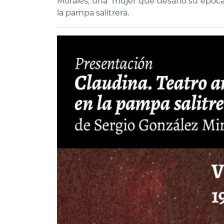
Morales, una mujer que desafió su época 
la pampa salitrera.