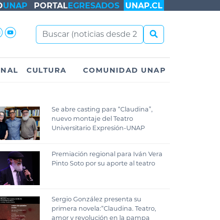
O
UNAP
PORTAL
EGRESADOS
UNAP.CL
ONAL
CULTURA
COMUNIDAD UNAP
Se abre casting para “Claudina”,
nuevo montaje del Teatro
Universitario Expresión-UNAP
Premiación regional para Iván Vera
Pinto Soto por su aporte al teatro
Sergio González presenta su
primera novela:“Claudina. Teatro,
amor y revolución en la pampa