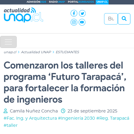
ADMISIÓN
2026
RADIO
UNAP
PORTAL
EGRESADOS
UNAP.CL
unap.cl
Actualidad UNAP
ESTUDIANTES
Comenzaron los talleres del
programa ‘Futuro Tarapacá’,
para fortalecer la formación
de ingenieros
Camila Nuñez Concha
23 de septiembre 2025
#Fac. Ing. y Arquitectura
#Ingeniería 2030
#Reg. Tarapacá
#taller