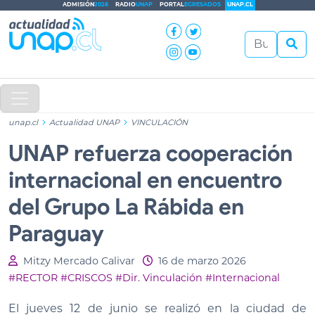
ADMISIÓN
2026
RADIO
UNAP
PORTAL
EGRESADOS
UNAP.CL
unap.cl
Actualidad UNAP
VINCULACIÓN
UNAP refuerza cooperación
internacional en encuentro
del Grupo La Rábida en
Paraguay
Mitzy Mercado Calivar
16 de marzo 2026
#RECTOR
#CRISCOS
#Dir. Vinculación
#Internacional
El jueves 12 de junio se realizó en la ciudad de