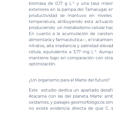
biomasa de 0,17 g L⁻¹ y una tasa máxim
exteriores en la pampa del Tamarugal, e
productividad se mantuvo en niveles s
temperatura, atribuyendo esta actuació
produciendo un metabolismo celular hacia
En cuanto a la acumulación de caroten
alimentaria y farmacéutica—, el tratamie
nitratos, alta irradiancia y salinidad ele
célula, equivalente a 3,77 mg L⁻¹. Aunqu
mantiene bajo en comparación con otras
optimización.
¿Un organismo para el Marte del futuro?
Este estudio dedica un apartado desafia
Atacama con las del planeta Marte: ambo
oxidantes, y paisajes geomorfológicos sim
no existe evidencia directa de que C. 