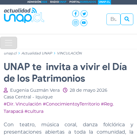
ADMISIÓN
2026
RADIO
UNAP
PORTAL
EGRESADOS
UNAP.CL
unap.cl
Actualidad UNAP
VINCULACIÓN
UNAP te invita a vivir el Día
de los Patrimonios
Eugenia Guzmán Vera
28 de mayo 2026
Casa Central - Iquique
#Dir. Vinculación
#ConocimientoyTerritorio
#Reg.
Tarapacá
#cultura
Con teatro, música coral, danza folclórica y
presentaciones abiertas a toda la comunidad, la