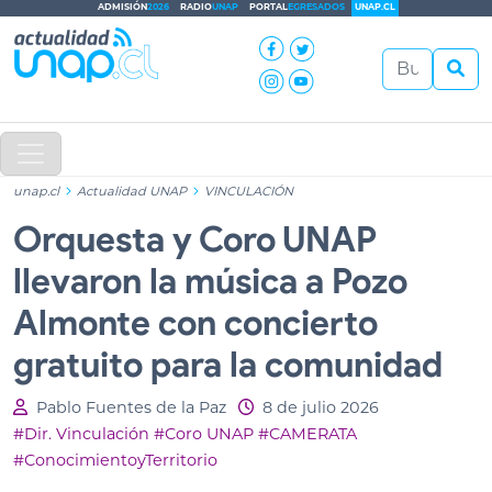
ADMISIÓN
2026
RADIO
UNAP
PORTAL
EGRESADOS
UNAP.CL
unap.cl
Actualidad UNAP
VINCULACIÓN
Orquesta y Coro UNAP
llevaron la música a Pozo
Almonte con concierto
gratuito para la comunidad
Pablo Fuentes de la Paz
8 de julio 2026
#Dir. Vinculación
#Coro UNAP
#CAMERATA
#ConocimientoyTerritorio