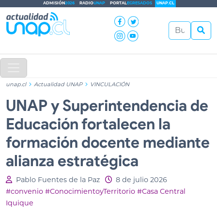
ADMISIÓN
2026
RADIO
UNAP
PORTAL
EGRESADOS
UNAP.CL
unap.cl
Actualidad UNAP
VINCULACIÓN
UNAP y Superintendencia de
Educación fortalecen la
formación docente mediante
alianza estratégica
Pablo Fuentes de la Paz
8 de julio 2026
#convenio
#ConocimientoyTerritorio
#Casa Central
Iquique