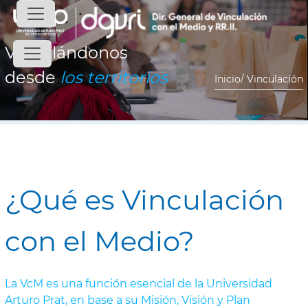
Vinculándonos
desde
los territorios
Inicio
/ Vinculación
¿Qué es Vinculación
con el Medio?
La VcM es una función esencial de la Universidad
Arturo Prat, en base a su Misión, Visión y Plan