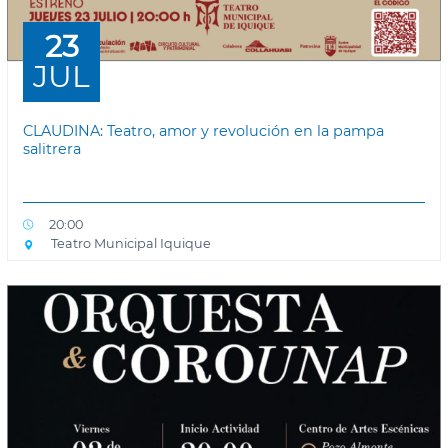
23
JUL
CLAUDINA: Teatro, amor y revolución en la pampa
salitrera
20:00
Teatro Municipal Iquique