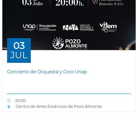
03
JUL
Concierto de Orquesta y Coro Unap
20:00
Centro de Artes Escénicas de Pozo Almonte