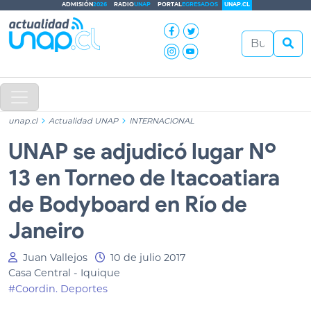
ADMISIÓN
2026
RADIO
UNAP
PORTAL
EGRESADOS
UNAP.CL
unap.cl
Actualidad UNAP
INTERNACIONAL
UNAP se adjudicó lugar Nº
13 en Torneo de Itacoatiara
de Bodyboard en Río de
Janeiro
Juan Vallejos
10 de julio 2017
Casa Central - Iquique
#Coordin. Deportes