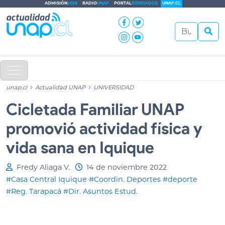
ADMISIÓN
2026
RADIO
UNAP
PORTAL
EGRESADOS
UNAP.CL
unap.cl
Actualidad UNAP
UNIVERSIDAD
Cicletada Familiar UNAP
promovió actividad física y
vida sana en Iquique
Fredy Aliaga V.
14 de noviembre 2022
#Casa Central Iquique
#Coordin. Deportes
#deporte
#Reg. Tarapacá
#Dir. Asuntos Estud.