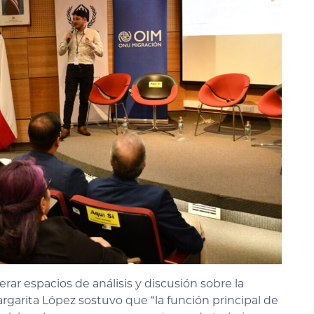
ar espacios de análisis y discusión sobre la
argarita López sostuvo que “la función principal de