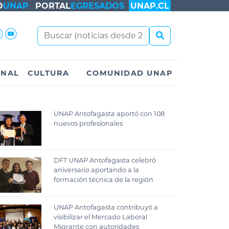
O
UNAP
PORTAL
EGRESADOS
UNAP.CL
ONAL
CULTURA
COMUNIDAD UNAP
UNAP Antofagasta aportó con 108
nuevos profesionales
DFT UNAP Antofagasta celebró
aniversario aportando a la
formación técnica de la región
UNAP Antofagasta contribuyó a
visibilizar el Mercado Laboral
Migrante con autoridades