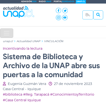
ADMISIÓN
2026
RADIO
UNAP
PORTAL
EGRESADOS
UNAP.CL
unap.cl
Actualidad UNAP
VINCULACIÓN
Incentivando la lectura
Sistema de Biblioteca y
Archivo de la UNAP abre sus
puertas a la comunidad
Eugenia Guzmán Vera
27 de noviembre 2023
Casa Central - Iquique
#biblioteca
#Reg. Tarapacá
#ConocimientoyTerritorio
#Casa Central Iquique