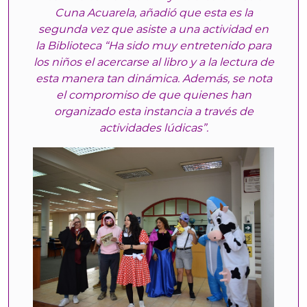
Cuna Acuarela, añadió que esta es la
segunda vez que asiste a una actividad en
la Biblioteca “Ha sido muy entretenido para
los niños el acercarse al libro y a la lectura de
esta manera tan dinámica. Además, se nota
el compromiso de que quienes han
organizado esta instancia a través de
actividades lúdicas”.