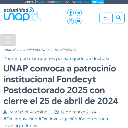
ADMISIÓN
2026
RADIO
UNAP
PORTAL
EGRESADOS
UNAP.CL
unap.cl
Actualidad UNAP
UNIVERSIDAD
Podrán postular quienes posean grado de doctor/a
UNAP convoca a patrocinio
institucional Fondecyt
Postdoctorado 2025 con
cierre el 25 de abril de 2024
María Sol Pazmiño J.
12 de marzo 2024
#Dir. Innovación
#Dir. Investigación
#Vicerrectoría
Investig. e Innov.