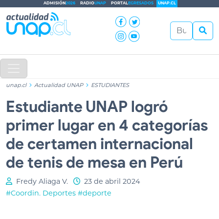
ADMISIÓN
2026
RADIO
UNAP
PORTAL
EGRESADOS
UNAP.CL
unap.cl
Actualidad UNAP
ESTUDIANTES
Estudiante UNAP logró
primer lugar en 4 categorías
de certamen internacional
de tenis de mesa en Perú
Fredy Aliaga V.
23 de abril 2024
#Coordin. Deportes
#deporte