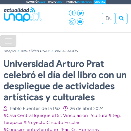
ADMISIÓN
2026
RADIO
UNAP
PORTAL
EGRESADOS
UNAP.CL
unap.cl
Actualidad UNAP
VINCULACIÓN
Universidad Arturo Prat
celebró el día del libro con un
despliegue de actividades
artísticas y culturales
Pablo Fuentes de la Paz
26 de abril 2024
#Casa Central Iquique
#Dir. Vinculación
#cultura
#Reg.
Tarapacá
#Proyecto Circuito Escolar
#ConocimientoyTerritorio
#Fac. Cs. Humanas