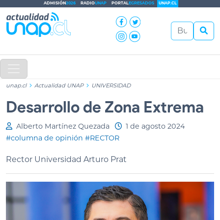
ADMISIÓN
2026
RADIO
UNAP
PORTAL
EGRESADOS
UNAP.CL
unap.cl
Actualidad UNAP
UNIVERSIDAD
Desarrollo de Zona Extrema
Alberto Martínez Quezada
1 de agosto 2024
#columna de opinión
#RECTOR
Rector Universidad Arturo Prat