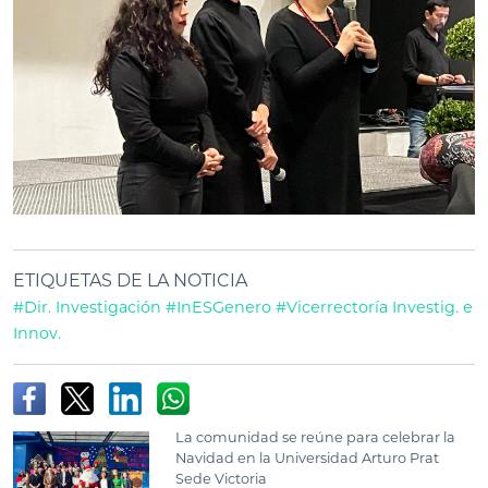
ETIQUETAS DE LA NOTICIA
#Dir. Investigación
#InESGenero
#Vicerrectoría Investig. e
Innov.
La comunidad se reúne para celebrar la
Navidad en la Universidad Arturo Prat
Sede Victoria