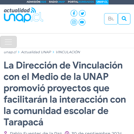
ADMISIÓN
2026
RADIO
UNAP
PORTAL
EGRESADOS
UNAP.CL
unap.cl
Actualidad UNAP
VINCULACIÓN
La Dirección de Vinculación
con el Medio de la UNAP
promovió proyectos que
facilitarán la interacción con
la comunidad escolar de
Tarapacá
Pablo Fuentes de la Paz
30 de septiembre 2024