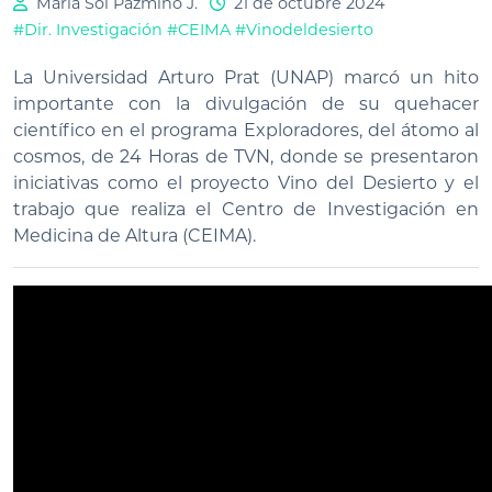
María Sol Pazmiño J.
21 de octubre 2024
#Dir. Investigación
#CEIMA
#Vinodeldesierto
La Universidad Arturo Prat (UNAP) marcó un hito
importante con la divulgación de su quehacer
científico en el programa Exploradores, del átomo al
cosmos, de 24 Horas de TVN, donde se presentaron
iniciativas como el proyecto Vino del Desierto y el
trabajo que realiza el Centro de Investigación en
Medicina de Altura (CEIMA).