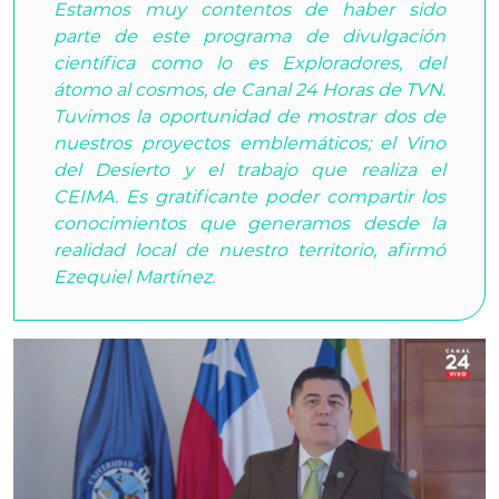
Estamos muy contentos de haber sido
parte de este programa de divulgación
científica como lo es Exploradores, del
átomo al cosmos, de Canal 24 Horas de TVN.
Tuvimos la oportunidad de mostrar dos de
nuestros proyectos emblemáticos; el Vino
del Desierto y el trabajo que realiza el
CEIMA. Es gratificante poder compartir los
conocimientos que generamos desde la
realidad local de nuestro territorio, afirmó
Ezequiel Martínez.