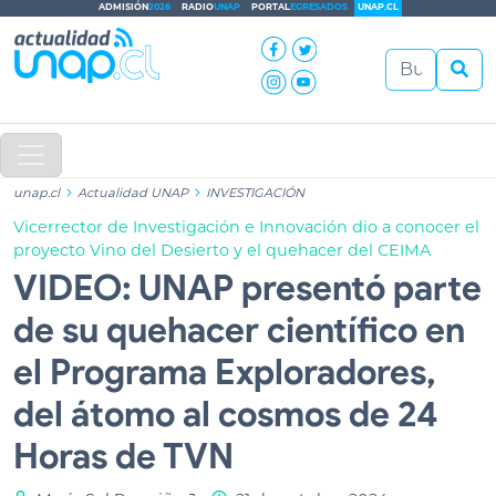
ADMISIÓN
2026
RADIO
UNAP
PORTAL
EGRESADOS
UNAP.CL
unap.cl
Actualidad UNAP
INVESTIGACIÓN
Vicerrector de Investigación e Innovación dio a conocer el
proyecto Vino del Desierto y el quehacer del CEIMA
VIDEO: UNAP presentó parte
de su quehacer científico en
el Programa Exploradores,
del átomo al cosmos de 24
Horas de TVN