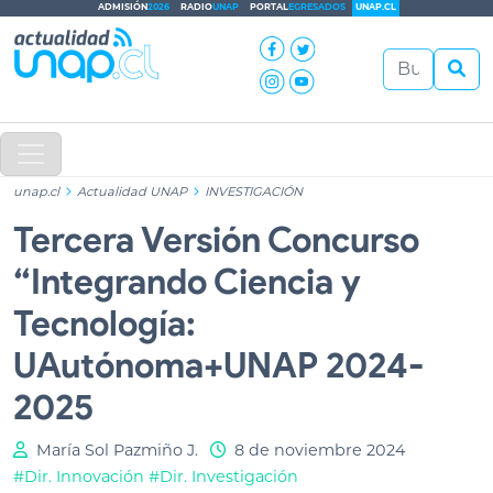
ADMISIÓN
2026
RADIO
UNAP
PORTAL
EGRESADOS
UNAP.CL
unap.cl
Actualidad UNAP
INVESTIGACIÓN
Tercera Versión Concurso
“Integrando Ciencia y
Tecnología:
UAutónoma+UNAP 2024-
2025
María Sol Pazmiño J.
8 de noviembre 2024
#Dir. Innovación
#Dir. Investigación