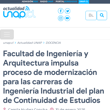
ADMISIÓN
2026
RADIO
UNAP
PORTAL
EGRESADOS
UNAP.CL
unap.cl
Actualidad UNAP
DOCENCIA
Facultad de Ingeniería y
Arquitectura impulsa
proceso de modernización
para las carreras de
Ingeniería Industrial del plan
de Continuidad de Estudios
Camila Nuñez Concha
31 de enero 2025