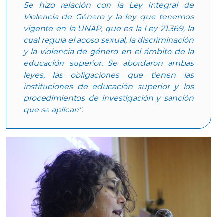
Se hizo relación con la Ley Integral de
Violencia de Género y la ley que tenemos
vigente en la UNAP, que es la Ley 21.369, la
cual regula el acoso sexual, la discriminación
y la violencia de género en el ámbito de la
educación superior. Se abordaron ambas
leyes, las obligaciones que tienen las
instituciones de educación superior y los
procedimientos de investigación y sanción
que se aplican".