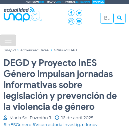
ADMISIÓN
2026
RADIO
UNAP
PORTAL
EGRESADOS
UNAP.CL
unap.cl
Actualidad UNAP
UNIVERSIDAD
DEGD y Proyecto InES
Género impulsan jornadas
informativas sobre
legislación y prevención de
la violencia de género
María Sol Pazmiño J.
16 de abril 2025
#InESGenero
#Vicerrectoría Investig. e Innov.