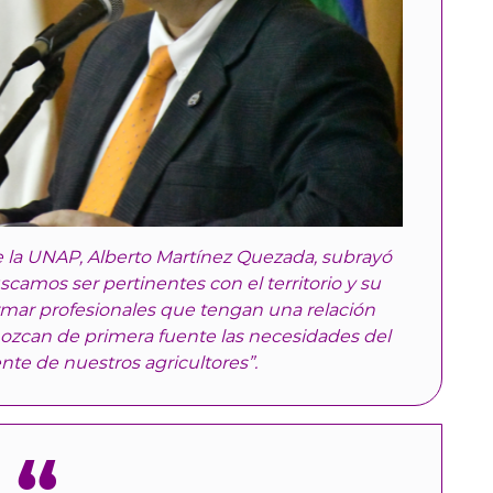
de la UNAP, Alberto Martínez Quezada, subrayó
camos ser pertinentes con el territorio y su
rmar profesionales que tengan una relación
ozcan de primera fuente las necesidades del
ente de nuestros agricultores”.