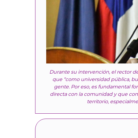
Durante su intervención, el rector 
que “como universidad pública, bus
gente. Por eso, es fundamental fo
directa con la comunidad y que con
territorio, especialm