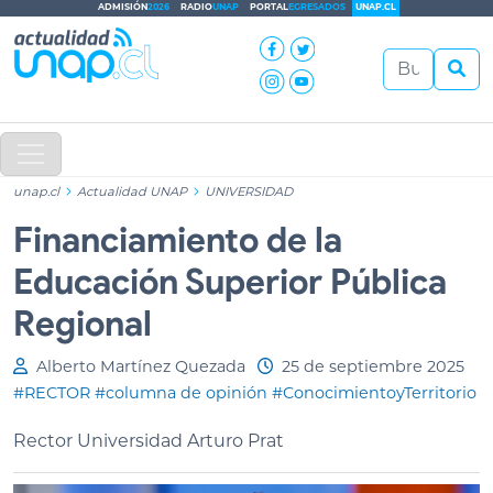
ADMISIÓN
2026
RADIO
UNAP
PORTAL
EGRESADOS
UNAP.CL
unap.cl
Actualidad UNAP
UNIVERSIDAD
Financiamiento de la
Educación Superior Pública
Regional
Alberto Martínez Quezada
25 de septiembre 2025
#RECTOR
#columna de opinión
#ConocimientoyTerritorio
Rector Universidad Arturo Prat