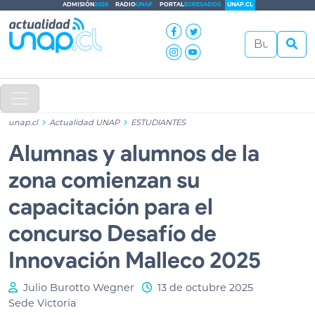
ADMISIÓN
2026
RADIO
UNAP
PORTAL
EGRESADOS
UNAP.CL
unap.cl
Actualidad UNAP
ESTUDIANTES
Alumnas y alumnos de la
zona comienzan su
capacitación para el
concurso Desafío de
Innovación Malleco 2025
Julio Burotto Wegner
13 de octubre 2025
Sede Victoria